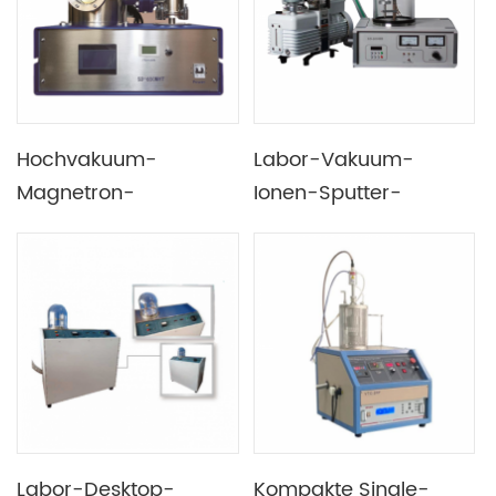
Hochvakuum-
Labor-Vakuum-
Magnetron-
Ionen-Sputter-
Doppelkopf-
Beschichter mit drei
Sputterbeschichtungsgerät
Zielen und
mit Vakuumpumpe
Gasdurchflussregler
Labor-Desktop-
Kompakte Single-