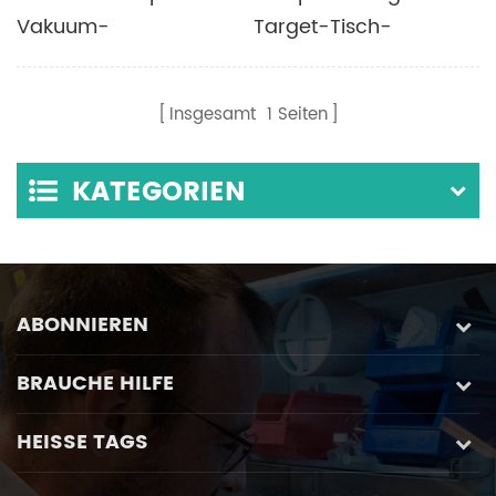
Vakuum-
Target-Tisch-
Thermalverdampfungs-
Plasma-Magnetron-
Kohlenstoffbeschichter
Beschichtungsmaschine
Insgesamt
1
Seiten
mit rotierender
Vakuumpumpe
KATEGORIEN
ABONNIEREN
BRAUCHE HILFE
HEISSE TAGS