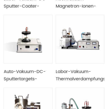
Sputter-Coater-
Magnetron-Ionen-
Beschichtungsmaschine
DC- oder RF-
mit maximalem
Sputterbeschichtungsge
Sputterstrom von 0–
für die REM-
20 mA
Probenvorbereitung
Auto-Vakuum-DC-
Labor-Vakuum-
Sputtertargets-
Thermalverdampfungs-
Beschichtungsmaschine
Kohlenstoffbeschichtun
für Batterien und
für
Dünnschichten
Materialwissenschaften
und Geologie