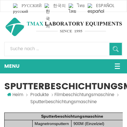
РУССКИЙ
한국의
ไทย
ESPAÑOL
SPUTTERBESCHICHTUNGS
Heim
Produkte
Filmbeschichtungsmaschine
Sputterbeschichtungsmaschine
Sputterbeschichtungsmaschine
Magnetronsputtern
900M (Einzelziel)