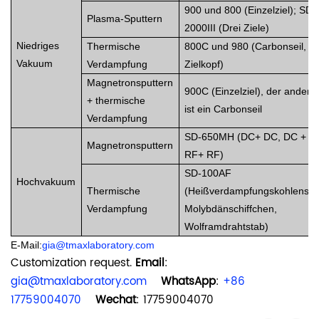
900 und 800 (Einzelziel); SD-
Plasma-Sputtern
2000III (Drei Ziele)
Niedriges
Thermische
800C und 980 (Carbonseil, ke
Vakuum
Verdampfung
Zielkopf)
Magnetronsputtern
900C (Einzelziel), der andere 
+ thermische
ist ein Carbonseil
Verdampfung
SD-650MH (DC+ DC, DC + RF
Magnetronsputtern
RF+ RF)
SD-100AF
Hochvakuum
Thermische
(Heißverdampfungskohlenstof
Verdampfung
Molybdänschiffchen,
Wolframdrahtstab)
E-Mail:
gia@tmaxlaboratory.com
Customization request.
Email
:
gia@tmaxlaboratory.com
WhatsApp
:
+86
17759004070
Wechat
: 17759004070