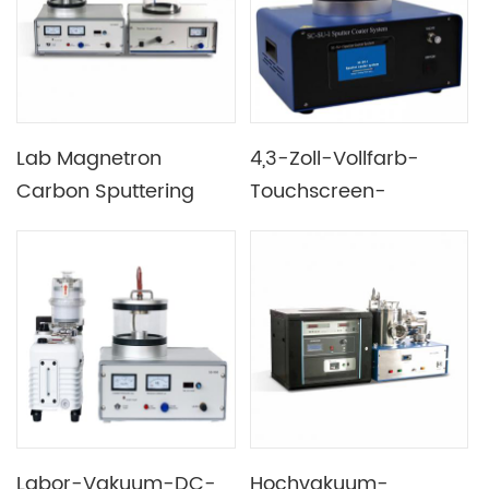
Materialwissenschaft
Lab Magnetron
4,3-Zoll-Vollfarb-
Carbon Sputtering
Touchscreen-
Coating Thermal
Magnetron-
Evaporating Coater
Sputtermaschine,
für die Vorbereitung
geeignet für
wärmeempfindlicher
verschiedene
SEM-Proben
Metallziele
Labor-Vakuum-DC-
Hochvakuum-