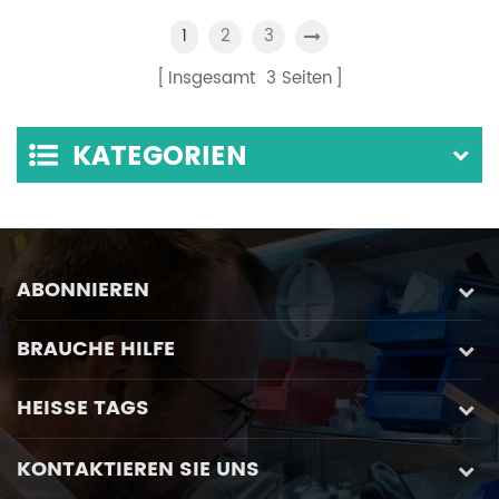
digitalem Manometer
Manometer, die häufig
2
3
1
optional
in Infrarotlabors
Insgesamt
3
Seiten
verwendet wird
KATEGORIEN
ABONNIEREN
BRAUCHE HILFE
HEISSE TAGS
KONTAKTIEREN SIE UNS