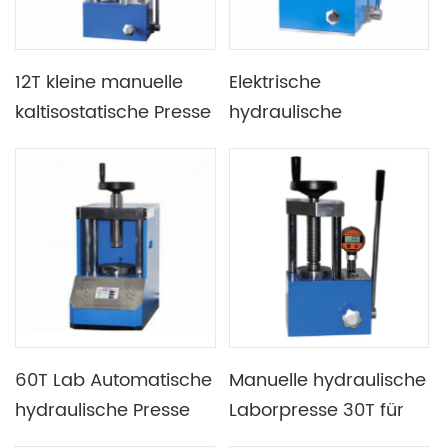
12T kleine manuelle
Elektrische
kaltisostatische Presse
hydraulische
hydraulische CIP-
Laborpresse mit 30
Pressmaschine
Tonnen für kleine
Volumina
60T Lab Automatische
Manuelle hydraulische
hydraulische Presse
Laborpresse 30T für
mit
die chemische