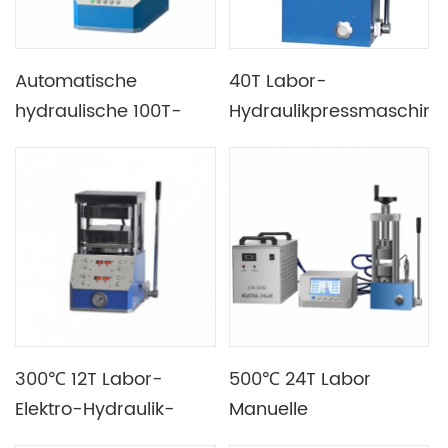
Automatische
40T Labor-
hydraulische 100T-
Hydraulikpressmaschine
Laborpresse mit
mit hochpräziser
programmierbarer
Druckregelung
Steuerung
300℃ 12T Labor-
500℃ 24T Labor
Elektro-Hydraulik-
Manuelle
Heißpresse mit
Doppelheizplatte