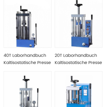
zum Pulverpressen
mit
programmierbarer
Steuerung
40T Laborhandbuch
20T Laborhandbuch
Kaltisostatische Presse
Kaltisostatische Presse
Hydraulische CIP-
Hydraulische CIP-
Pressmaschine
Pressmaschine