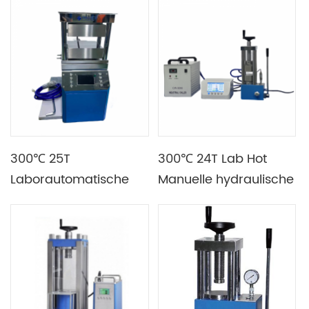
doppelter Heizplatte
Hydraulische
Heißpresse
300℃ 25T
300℃ 24T Lab Hot
Laborautomatische
Manuelle hydraulische
hydraulische Presse
Presse mit Φ110mm
mit verbreiterter
verchromtem Zylinder
Doppelheizplatte
und doppelter
Heizplatte