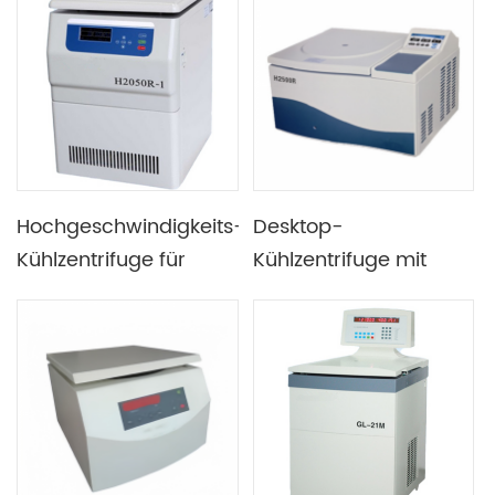
verbreitet in der
Kapazität für die
klinischen
biologische
Wissenschaft und
Pharmazieforschung
Biologie
Hochgeschwindigkeits-
Desktop-
Kühlzentrifuge für
Kühlzentrifuge mit
medizinische
25.000 U/min für die
Untersuchungen und
Zelltrennung
universitäre
wissenschaftliche
Forschung