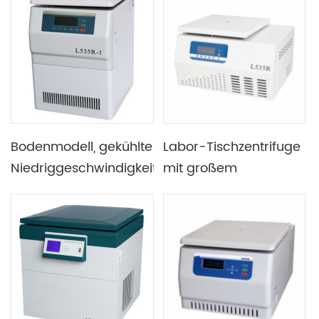
Genetischen Biologie,
der klinischen Medizin
und der Zytologie
Bodenmodell, gekühlte
Labor-Tischzentrifuge
Niedriggeschwindigkeitszentrifuge
mit großem
mit mehreren
Fassungsvermögen
Routineprogrammen