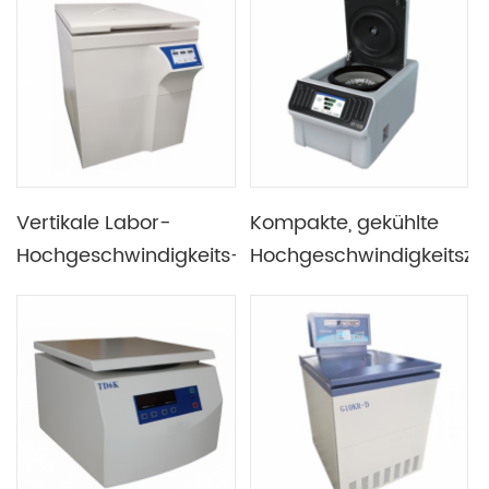
Vertikale Labor-
Kompakte, gekühlte
Hochgeschwindigkeits-
Hochgeschwindigkeitszen
Kühlzentrifuge mit
für das Desktop-Labor
großer Kapazität und
mit einer
Hochleistungskompressor
Höchstgeschwindigkeit
von 15.000 U/min