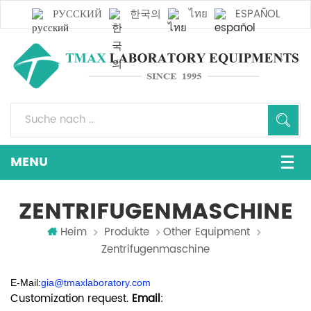
РУССКИЙ
한국의
ไทย
ESPAÑOL
ZENTRIFUGENMASCHINE
Heim
Produkte
Other Equipment
Zentrifugenmaschine
E-Mail:
gia@tmaxlaboratory.com
Customization request.
Email
: