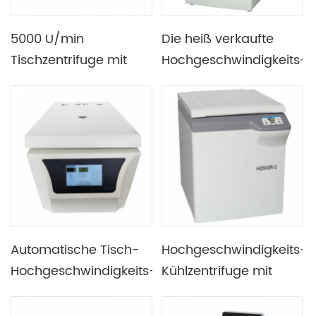
5000 U/min
Die heiß verkaufte
Tischzentrifuge mit
Hochgeschwindigkeits-
geringer Kapazität
Kühlzentrifuge kann
und
einen kontinuierlichen
Mikrocomputersteuerung
Rotor mit 3000 ml
aufnehmen
Automatische Tisch-
Hochgeschwindigkeits-
Hochgeschwindigkeits-
Kühlzentrifuge mit
Kühlzentrifuge mit
großer Kapazität und
luftdichtem Rotor
25.000 U/min