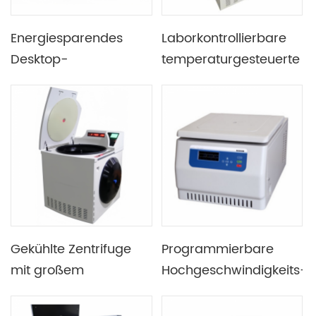
Energiesparendes
Laborkontrollierbare
Desktop-
temperaturgesteuerte
Zentrifugengerät mit
6-Liter-Kühlzentrifuge,
bürstenlosem
ausgestattet mit
Gleichstrommotorantrieb
Winkelrotor und
und niedriger
Horizontalrotor
Geschwindigkeit
Gekühlte Zentrifuge
Programmierbare
mit großem
Hochgeschwindigkeits-
Fassungsvermögen,
Kühlzentrifuge für den
LCD- und LED-Dual-
Labortisch