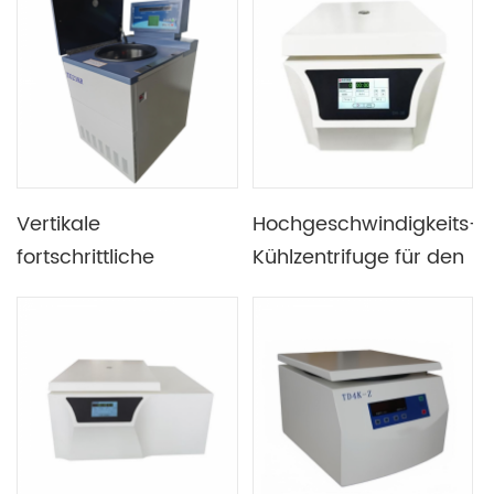
Display und
Geschwindigkeitsregelungsfunktion
Vertikale
Hochgeschwindigkeits-
fortschrittliche
Kühlzentrifuge für den
intelligente
Labortisch mit einer
Hochgeschwindigkeits-
Höchstgeschwindigkeit
Kühlzentrifuge zum
von 16.500 U/min
Sammeln von
Mikroorganismen und
Zellfragmenten