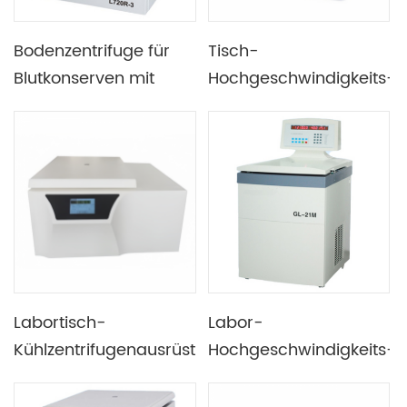
Bodenzentrifuge für
Tisch-
Blutkonserven mit
Hochgeschwindigkeits-
hoher Kapazität
Kühlzentrifuge ohne
Werkzeug zu
installieren und zu
entfernen
Labortisch-
Labor-
Kühlzentrifugenausrüstung
Hochgeschwindigkeits-
mit niedriger
Ultra-Kühlzentrifuge
Geschwindigkeit, weit
mit supergroßer