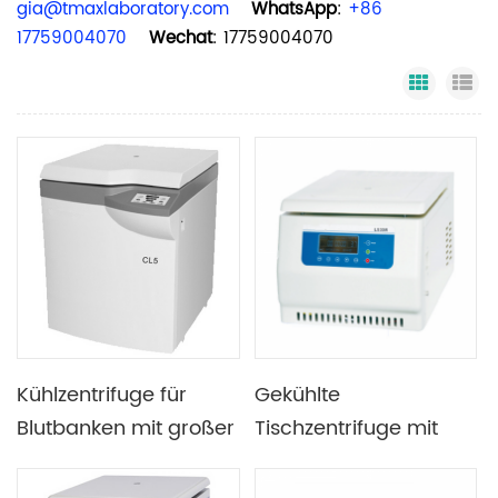
gia@tmaxlaboratory.com
WhatsApp
:
+86
17759004070
Wechat
: 17759004070
Grid Vi
Li
Kühlzentrifuge für
Gekühlte
Blutbanken mit großer
Tischzentrifuge mit
Kapazität
niedriger Drehzahl für
den Einsatz in der