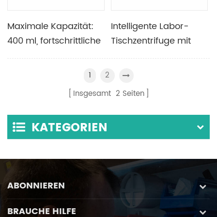
Maximale Kapazität:
Intelligente Labor-
400 ml, fortschrittliche
Tischzentrifuge mit
intelligente Tisch-
niedriger
Kühlzentrifuge mit
Geschwindigkeit und
2
1
Rotor-Standby-
automatischer
Insgesamt
2
Seiten
Kühlfunktion
Auswuchtung
KATEGORIEN
ABONNIEREN
BRAUCHE HILFE