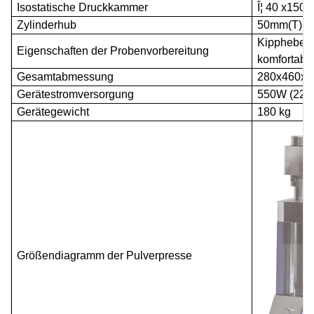
Isostatische Druckkammer
Î¦
4
0 x150 
Zylinderhub
50mm
(T)
Kipphebelst
Eigenschaften der Probenvorbereitung
komfortabl
Gesamtabmessung
2
80x
460
x6
Gerätestromversorgung
55
0W (220
Gerätegewicht
180 kg
Größendiagramm der Pulverpresse