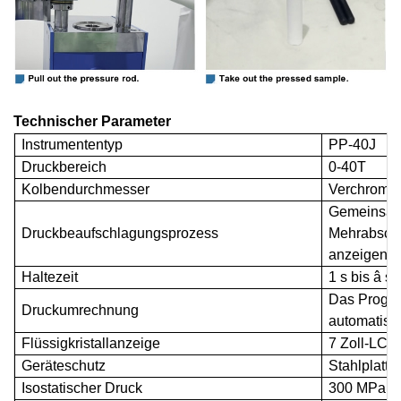
Technischer Parameter
Instrumententyp
PP-
40J
Druckbereich
0-
40T
Kolbendurchmesser
Verchromter
Gemeinsam
Druckbeaufschlagungsprozess
Mehrabschn
anzeigen
Haltezeit
1 s bis â s
Das Progra
Druckumrechnung
automatisc
Flüssigkristallanzeige
7
Zoll-LCD-
Geräteschutz
Stahlplatte
Isostatischer Druck
300 MPa