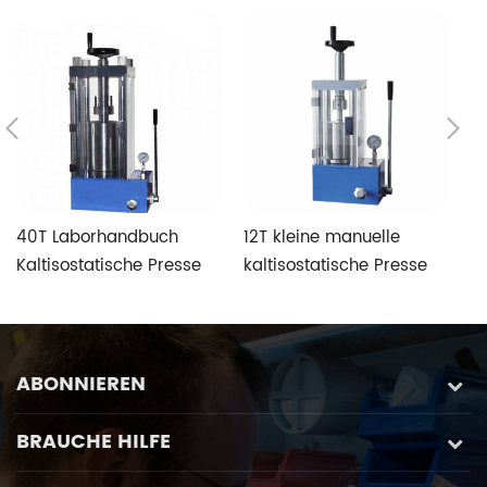
40T Laborhandbuch
12T kleine manuelle
2
Kaltisostatische Presse
kaltisostatische Presse
Ka
Hydraulische CIP-
hydraulische CIP-
H
Pressmaschine
Pressmaschine
P
ABONNIEREN
BRAUCHE HILFE