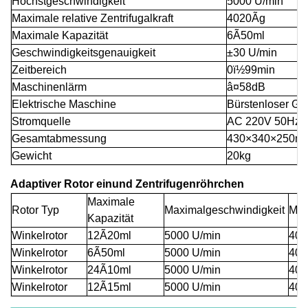
Höchstgeschwindigkeit
5000 U/min
Maximale relative Zentrifugalkraft
4020Ãg
Maximale Kapazität
6Ã50ml
Geschwindigkeitsgenauigkeit
±30 U/min
Zeitbereich
0ï½99min
Maschinenlärm
â¤58dB
Elektrische Maschine
Bürstenloser Gl
Stromquelle
AC 220V 50Hz 
Gesamtabmessung
430×340×250m
Gewicht
20kg
Adaptiver Rotor
ein
und Zentrifugenröhrchen
Maximale
Rotor
Typ
Maximalgeschwindigkeit
Ma
Kapazität
Winkelrotor
12Ã20ml
5000 U/min
402
Winkelrotor
6Ã50ml
5000 U/min
402
Winkelrotor
24Ã10ml
5000 U/min
402
Winkelrotor
12Ã15ml
5000 U/min
402