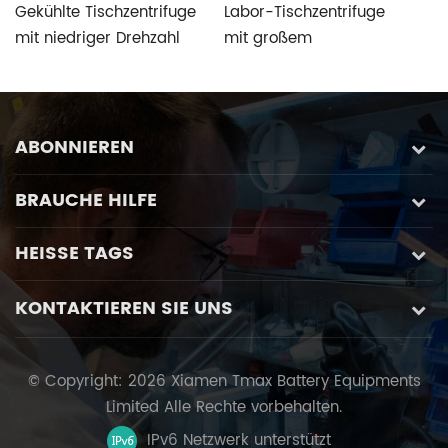
Gekühlte Tischzentrifuge
Labor-Tischzentrifuge
T
mit niedriger Drehzahl
mit großem
H
für den Einsatz in der
Fassungsvermögen
K
Genetischen Biologie, der
We
klinischen Medizin und
u
der Zytologie
ABONNIEREN
BRAUCHE HILFE
HEISSE TAGS
KONTAKTIEREN SIE UNS
© Copyright: 2026 Xiamen Tmax Battery Equipments
Limited Alle Rechte vorbehalten.
IPv6 Netzwerk unterstützt