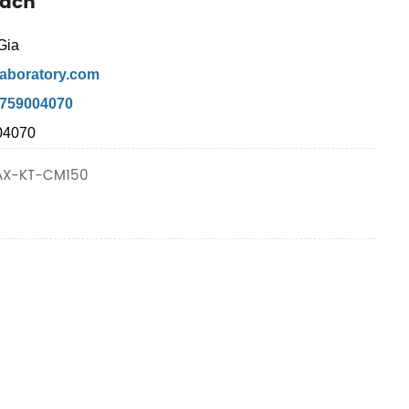
fach
Gia
aboratory.com
7759004070
04070
X-KT-CM150