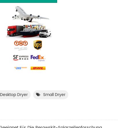
Desktop Dryer
Small Dryer
eignet Für Die Perowskit-Solarzellenforschung