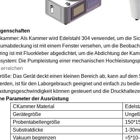
igenschaften
ammer: Als Kammer wird Edelstahl 304 verwendet, um die Sich
aumabdeckung ist mit einem Fenster versehen, um die Beobacht
ing ist mit Fluorkleber abgedichtet, um die Abdichtung der Ka
ystem: Die Pumpleistung einer mechanischen Hochleistung
erreichen
röße: Das Gerät deckt einen kleinen Bereich ab, kann auf dem 
 werden, ist für den Laborgebrauch geeignet und einfach zu be
stungsgeschwindigkeit können gesteuert und die Druckhaltezeit
he Parameter der Ausrüstung
C
Kammer
Material
Edelst
Gerätegröße
Ungef
Probentabellengröße
150*1
Substratdicke
1-30
Vakuum begrenzen
=5*10