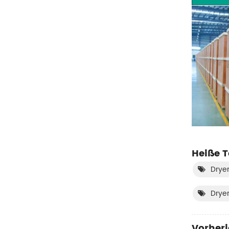
Heiße T
Drye
Dryer
Vorheri