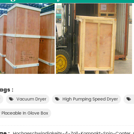
ags :
r
Vacuum Dryer
High Pumping Speed Dryer
 Placeable In Glove Box
ge :
Hochgeschwindigkeits-4-Zoll-Kompakt-Spin-Coater, Ge