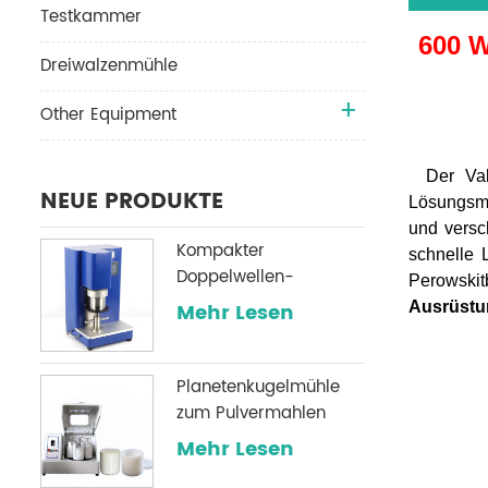
Testkammer
600 W
Dreiwalzenmühle
Other Equipment
Der Vak
NEUE PRODUKTE
Lösungsmit
und versc
Kompakter
schnelle 
Doppelwellen-
Perowskit
Planeten-
Mehr Lesen
Ausrüstu
Vakuummischer im
Labormaßstab von
500 ml oder 250 ml
Planetenkugelmühle
zum Pulvermahlen
Mehr Lesen