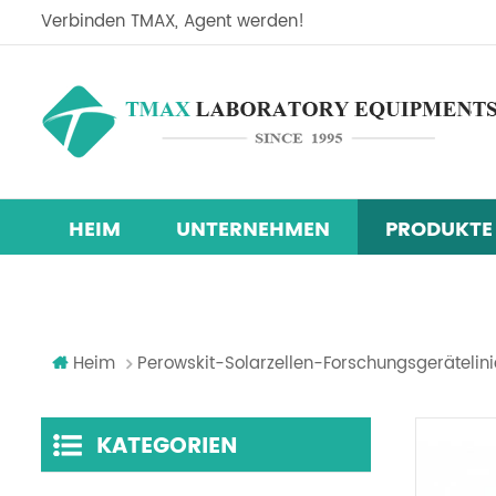
Verbinden TMAX, Agent werden!
HEIM
UNTERNEHMEN
PRODUKTE
Perowskit-Solarzellen-Forschun
Temperatur-Feuchtigkeits-Testkammer
Heim
Perowskit-Solarzellen-Forschungsgerätelini
KATEGORIEN