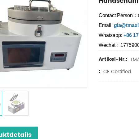
Handschuh
Contact Person：
Email:
gia@tmaxl
Whatsapp:
+86 1
Wechat：177590
Artikel-Nr.:
TMA
:
CE Certified
uktdetails