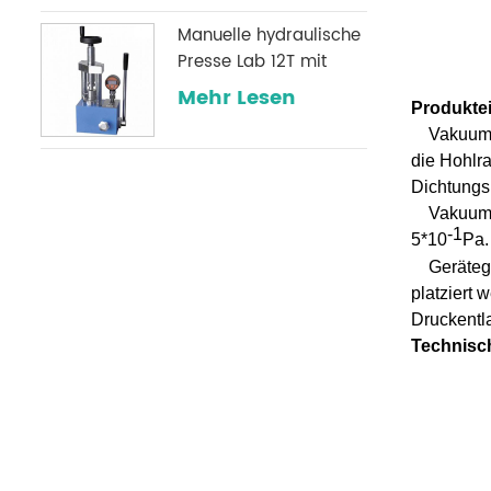
Manuelle hydraulische
Presse Lab 12T mit
optionalem digitalem
Mehr Lesen
Produkte
Manometer, die häufig
Vakuumk
in Infrarotlabors
die Hohlr
verwendet wird
Dichtungsr
Vakuums
-1
5*10
Pa.
Geräteg
platziert
Druckentla
Technisc