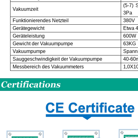
(5-7)
Vakuumzeit
3Pa
Funktionierendes Netzteil
380V
Gerätegewicht
Etwa 4
Geräteleistung
600W
Gewicht der Vakuumpumpe
63KG
Vakuumpumpe
Spann
Sauggeschwindigkeit der Vakuumpumpe
40-60
Messbereich des Vakuummeters
1,0X1