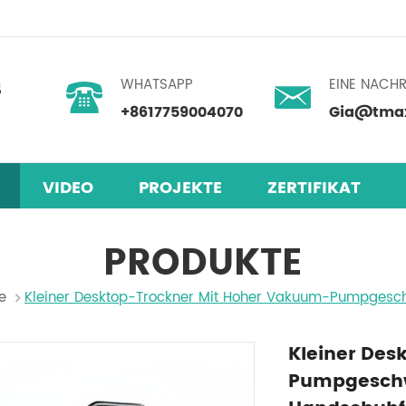
WHATSAPP
EINE NACHR
+8617759004070
Gia@tmax
VIDEO
PROJEKTE
ZERTIFIKAT
gsgerätelinie
PRODUKTE
e
Kleiner Desktop-Trockner Mit Hoher Vakuum-Pumpgesch
Kleiner Des
Pumpgeschwi